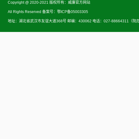
Copyright @ 2020-2021 版权所有：威廉官方网站
All Rights Reserved 备案号：鄂ICP备05003305
地址：湖北省武汉市友谊大道368号 邮编：430062 电话：027-88664311（院办） 