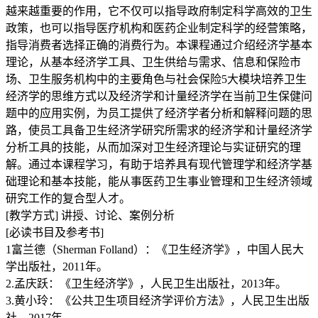
越来越重要的作用，它不仅可以指导政府制定科学高效的卫生
政策，也可以指导医疗机构和医药企业制定科学的经营策略，
指导消费者选择正确的消费行为。本课程通过介绍经济学基本
理论，从基本经济学工具、卫生供给与需求、信息和保险市
场、卫生服务机构中的主要角色与社会保险
5
大模块培养卫生
经济学的思维方式以及经济学和计量经济学在当前卫生保健问
题中的应用实例，为员工提供了经济学者分析和解释问题的思
路，使员工具备卫生经济学研究所需求的经济学和计量经济学
分析工具的技能，从而加深对卫生经济理论与实证研究的理
解。通过本课程学习，有助于培养具有现代管理学和经济学基
础理论和基本技能，能从事医药卫生事业管理和卫生经济领域
研究工作的复合型人才。
[
教学方式
]
讲授、讨论、案例分析
[
必读书目及参考书
]
1
富兰德（
Sherman Folland
）：《卫生经济学》，中国人民大
学出版社，
2011
年。
2.
孟庆跃：《卫生经济学》，人民卫生出版社，
2013
年。
3.
黄小玲：《公共卫生项目经济学评价方法》，人民卫生出版
社，
2017
年。