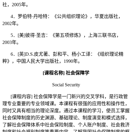
社，
2005
年。
4
．罗伯
特
·
丹
哈特：《公共组织理论》，华夏出版社，
2002
年。
5
．
[
美
]
彼
得
·
圣吉
：《第五项修炼》，上海三联书店，
2003
年。
6
．
[
英
]D.S.
皮尤著、彭和平、杨小工译：《组织理论精
粹》，中国人民大学出版社，
1990
年。
[
课程名称
]
社会保障学
Social Security
[
课程内容
]
社会保障学是一门新兴的交叉学科，是行政管
理专业重要的专业领域课。本课程有很强的应用性和操作性，
同时又具有相当的理论深度。通过本课程的学习，使员工掌握
社会保障制度的历史渊源、基础理论、制度演变和模式选择，
了解社会保障体系中社会保险制度、个人账户制度、社会救济
制度和社会福利制度等重要内容，了解我国社会保障制度的框