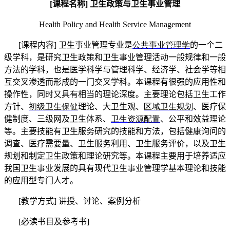
[
课程名称
]
卫生政策与卫生事业管理
Health Policy and Health Service Management
[
课程内容
]
卫生事业管理专业是
公共事业管理学
的一个二
级学科，是研究卫生政策和卫生事业管理活动一般规律和一般
方法的学科，也是医学科学与管理科学、经济学、社会学等相
互交叉渗透而形成的一门交叉学科。本课程有很强的应用性和
操作性，同时又具有相当的理论深度。主要理论包括卫生工作
方针、
初级卫生保健
理论、大卫生观、
区域卫生规划
、医疗保
健制度、三级网及卫生体系、
卫生资源配置
、公平和效益理论
等。主要技能有卫生服务研究的技能和方法，包括健康询问的
调查、医疗需要量、卫生服务利用、卫生服务评价，以及卫生
规划和制定卫生政策和理论研究等。本课程主要用于培养适应
我国卫生事业发展的具有现代卫生事业管理学基本理论和技能
的应用型专门人才。
[
教学方式
]
讲授、讨论、案例分析
[
必读书目及参考书
]