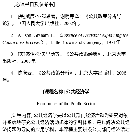
［
必读书目及参考书
］
1
．
[
美
]
威廉
·
N
·
邓恩著，谢明等译：《公共政策分析导
论》，中国人民大学出版社，
2002
年。
2
．
Allison, Graham T
：《
Essence of Decision: explaining the
Cuban missile crisis
》，
Little Brown and Company
，
1971
年。
3
．
[
美
]
杰伊
·
沙夫里茨等：《公共政策经典》，北京大学
出版社，
2008
年。
4
．
陈庆云：《公共政策分析》，北京大学出版社，
2006
年。
[
课程名称
]
公共经济学
Economics of the Public Secto
r
[
课程内容
]
公共经济学是以公共部门经济活动为研究对象
并系统地研究公共经济活动规律的学科体系，是以解决公共经
济问题为导向的应用学科。本课程主要讲授公共部门经济活动