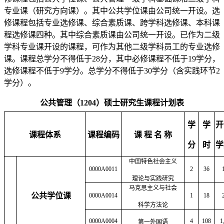
专业课（研究方向课）。其中公共学位课由公司统一开设。
选
修课程包括专业
选
修课、综合素质课、跨学科选修课、本科课
程选修课四种。其中综合素质课由公司统一开设。已作为二级
学科专业课开设的课程，可作为其他二级学科员工的专业选修
课。课程总学分不得低于
28
分，其中必修课程不低于
19
学分，
选修课程不低于
9
学分。总学分不得低于
30
学分（含实践环节
2
学分）。
公共管理（
1204
）硕士研究生课程计划表
学
学
开
课程体系
课程编码
课 程 名 称
分
时
学
中国特色社会主义
0000A0011
2
36
理论与实践研究
马克思主义与社会
公共学位课
0000A0014
1
18
科学方法论
0000A0004
4
108
1
第一外国语