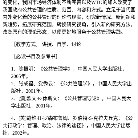
的变化，我国市场经济体制不断完善以及
WTO
的加入改变了
我国政府公共管理的性质、范围、内容和方式。立足于当代国
内外变化着的公共管理的理论与现实，研究新情况、新问题和
新趋势，拓展研究范围，转换研究视角，引入新的研究方法，
改变原有的理论形态，以便更好地服务于公共管理实践。
［
教学方式
］
讲授、自学、讨论
［
必读书目及参考书
］
1
．陈振明：《
公共管理学
》，中国人民大学出版社，
2005
年。
2
．张成福、党秀云：《
公共管理学
》，中国人民大学出
版社，
2001
年。
3
．
[
澳
]
欧文
·
E
·
休斯文：《
公共管理导论
》，中国人民大
学出版社，
2001
年。
4
、
[
美
]
戴维
·
H
·
罗森布鲁姆、罗伯特
·
S
·
克拉夫丘克：《公
共行政学：管理、政治、法律的途径》，中国人民大学出版
社，
2002
年。