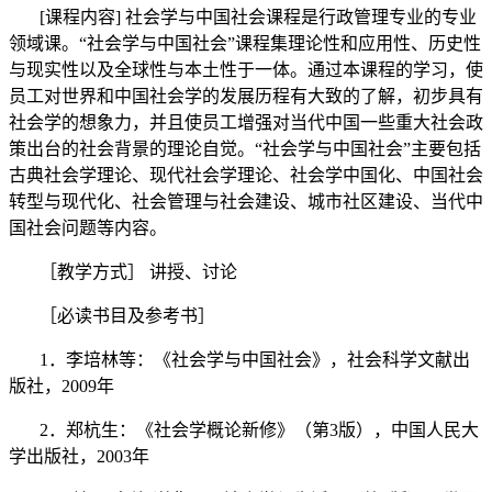
[
课程内容
]
社会学与中国社会课程是行政管理专业的专业
领域课。
“
社会学与中国社会
”
课程集理论性和应用性、历史性
与现实性以及全球性与本土性于一体。通过本课程的学习，使
员工对世界和中国社会学的发展历程有大致的了解，初步具有
社会学的想象力，并且使员工增强对当代中国一些重大社会政
策出台的社会背景的理论自觉。
“
社会学与中国社会
”
主要包括
古典社会学理论、现代社会学理论、社会学中国化、中国社会
转型与现代化、社会管理与社会建设、城市社区建设、当代中
国社会问题等内容。
［教学方式］
讲授、讨论
［
必读书目
及参考书］
1
．李培林等：《社会学与中国社会》，社会科学文献出
版社，
2009
年
2
．郑杭生：《社会学概论新修》
（
第
3
版
）
，中国人民大
学出版社，
2003
年