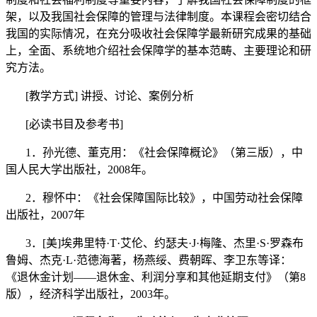
架，以及我国社会保障的管理与法律制度。本课程会密切结合
我国的实际情况，在充分吸收社会保障学最新研究成果的基础
上，全面、系统地介绍社会保障学的基本范畴、主要理论和研
究方法。
[
教学方式
]
讲授、讨论、案例分析
[
必读书目及参考书
]
1
．孙光德、董克用：《社会保障概论》（第三版）
，中
国人民大学出版社，
2008
年。
2
．
穆怀中：《社会保障国际比较》，中国劳动社会保障
出版社，
2007
年
3
．
[
美
]
埃弗里特·
T
·艾伦、约瑟夫·
J
·梅隆、杰里·
S
·罗森布
鲁姆、杰克·
L
·范德海著，杨燕绥、费朝晖、李卫东等译：
《退休金计划——退休金、利润分享和其他延期支付》（第
8
版），经济科学出版社，
2003
年。