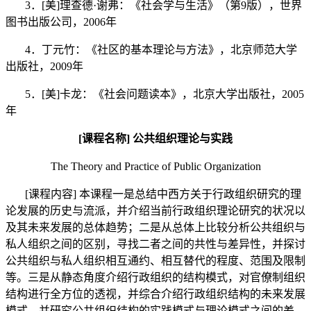
3
．
[
美
]
理查德
·
谢弗：《社会学与生活》
（
第
9
版
）
，世界
图书出版公司，
2006
年
4
．丁元竹：《社区的基本理论与方法》，北京师范大学
出版社，
2009
年
5
．
[
美
]
卡龙：《社会问题读本》，北京大学出版社，
2005
年
[
课程名称
]
公共组织理论与实践
The Theory and Practice of Public Organization
[
课程内容
]
本课程一是总结中西方关于行政组织研究的理
论发展的历史与流派，并介绍当前行政组织理论研究的状况以
及其未来发展的总体趋势；二是从总体上比较分析公共组织与
私人组织之间的区别，寻找二者之间的共性与差异性，并探讨
公共组织与私人组织相互通约、相互替代的程度、范围及限制
等。三是从静态角度介绍行政组织的结构模式，对官僚制组织
结构进行全方位的透视，并综合介绍行政组织结构的未来发展
模式，并研究公共组织结构的实践模式与理论模式之间的差