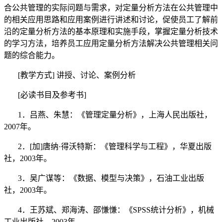
合公共管理的实际问题与需求，对定量分析方法在公共管理中
的相关应用思路和应用案例进行讲述和讨论，促使员工了解前
沿的定量分析方法的基本原理和实施手段，掌握定量分析技术
的学习方法，培养员工应用定量分析方法解决公共管理相关问
题的综合能力。
[
教学方式
]
讲授、讨论、案例分析
[
必读书目及参考书
]
1
．吕燕、朱慧：《管理定量分析》，上海人民出版社，
2007
年。
2
．
[
加
]
唐纳·得沃特斯：《管理科学与工程》，华夏出版
社，
2003
年。
3
．吴广谋等：《数据、模型与决策》，石油工业出版
社，
2003
年。
4
．王苏斌、郑海涛、邵慊慊：《
SPSS
统计分析》，机械
工业出版社，
2003
年。