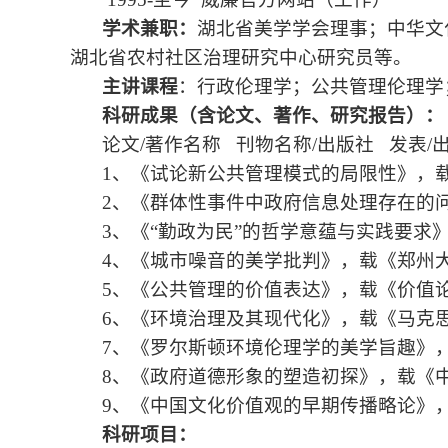
学术兼职：
湖北省美学学会理事；中华文
湖北省农村社区治理研究中心研究员等。
主讲课程
：行政伦理学；公共管理伦理学
科研成果（含论文、著作、研究报告）：
论文
/
著作名称 刊物名称
/
出版社 发表
/
1
、《试论新公共管理模式的局限性》，
2
、《群体性事件中政府信息处理存在的
3
、《“勤政为民”的哲学意蕴与实践要求
4
、《城市噪音的美学批判》，载《郑州
5
、《公共管理的价值表达》，载《价值
6
、《环境治理及其现代化》，载《马克
7
、《罗尔斯顿环境伦理学的美学旨趣》
8
、《政府道德形象的塑造初探》，载《
9
、《中国文化价值观的早期传播略论》
科研项目：